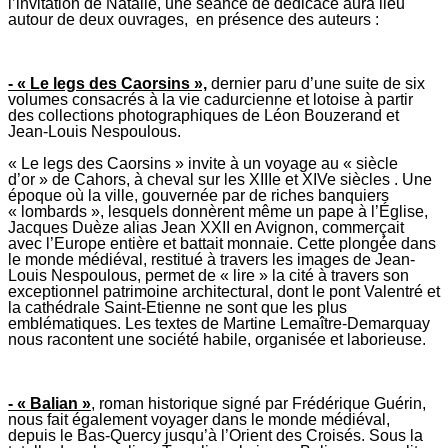
l’invitation de Natalie, une séance de dédicace aura lieu
autour de deux ouvrages, en présence des auteurs :
- « Le legs des Caorsins »,
dernier paru d’une suite de six
volumes consacrés à la vie cadurcienne et lotoise à partir
des collections photographiques de Léon Bouzerand et
Jean-Louis Nespoulous.
« Le legs des Caorsins » invite à un voyage au « siècle
d’or » de Cahors, à cheval sur les XIIIe et XIVe siècles . Une
époque où la ville, gouvernée par de riches banquiers
« lombards », lesquels donnèrent même un pape à l’Église,
Jacques Duèze alias Jean XXII en Avignon, commerçait
avec l’Europe entière et battait monnaie. Cette plongée dans
le monde médiéval, restitué à travers les images de Jean-
Louis Nespoulous, permet de « lire » la cité à travers son
exceptionnel patrimoine architectural, dont le pont Valentré et
la cathédrale Saint-Etienne ne sont que les plus
emblématiques. Les textes de Martine Lemaître-Demarquay
nous racontent une société habile, organisée et laborieuse.
- « Balian »
, roman historique signé par Frédérique Guérin,
nous fait également voyager dans le monde médiéval,
depuis le Bas-Quercy jusqu’à l’Orient des Croisés. Sous la