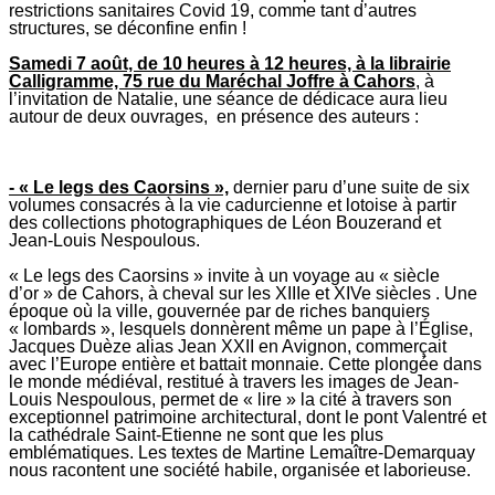
restrictions sanitaires Covid 19, comme tant d’autres
structures, se déconfine enfin !
Samedi 7 août, de 10 heures à 12 heures, à la librairie
Calligramme, 75 rue du Maréchal Joffre à Cahors
, à
l’invitation de Natalie, une séance de dédicace aura lieu
autour de deux ouvrages, en présence des auteurs :
- « Le legs des Caorsins »,
dernier paru d’une suite de six
volumes consacrés à la vie cadurcienne et lotoise à partir
des collections photographiques de Léon Bouzerand et
Jean-Louis Nespoulous.
« Le legs des Caorsins » invite à un voyage au « siècle
d’or » de Cahors, à cheval sur les XIIIe et XIVe siècles . Une
époque où la ville, gouvernée par de riches banquiers
« lombards », lesquels donnèrent même un pape à l’Église,
Jacques Duèze alias Jean XXII en Avignon, commerçait
avec l’Europe entière et battait monnaie. Cette plongée dans
le monde médiéval, restitué à travers les images de Jean-
Louis Nespoulous, permet de « lire » la cité à travers son
exceptionnel patrimoine architectural, dont le pont Valentré et
la cathédrale Saint-Etienne ne sont que les plus
emblématiques. Les textes de Martine Lemaître-Demarquay
nous racontent une société habile, organisée et laborieuse.