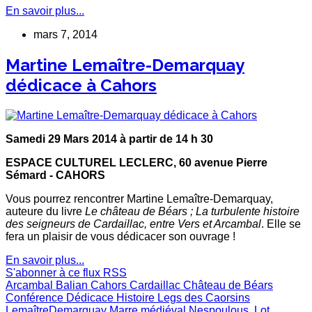
En savoir plus...
mars 7, 2014
Martine Lemaître-Demarquay
dédicace à Cahors
Samedi 29 Mars 2014 à partir de
14 h 30
ESPACE CULTUREL LECLERC, 60 avenue Pierre
Sémard - CAHORS
Vous pourrez rencontrer Martine Lemaître-Demarquay,
auteure du livre
Le château de Béars ; La turbulente histoire
des seigneurs de Cardaillac, entre Vers et Arcambal
. Elle se
fera un plaisir de vous dédicacer son ouvrage !
En savoir plus...
S'abonner à ce flux RSS
Arcambal
Balian
Cahors
Cardaillac
Château de Béars
Conférence
Dédicace
Histoire
Legs des Caorsins
LemaîtreDemarquay
Marre
médiéval
Nespoulous, Lot,